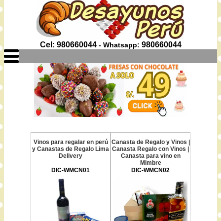
Cel: 980660044
980660044
- Whatsapp:
Vinos para regalar en perú
Canasta de Regalo y Vinos |
y Canastas de Regalo Lima
Canasta Regalo con Vinos |
Delivery
Canasta para vino en
Mimbre
DIC-WMCN01
DIC-WMCN02