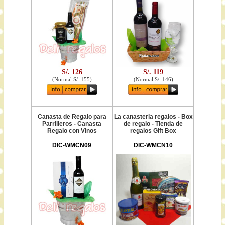
S/. 126
S/. 119
(
Normal S/. 155
)
(
Normal S/. 146
)
Canasta de Regalo para
La canasteria regalos - Box
Parrilleros - Canasta
de regalo - Tienda de
Regalo con Vinos
regalos Gift Box
DIC-WMCN09
DIC-WMCN10