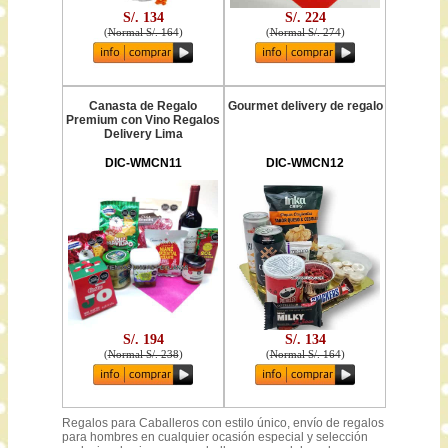
S/. 134
S/. 224
(
Normal S/. 164
)
(
Normal S/. 274
)
Canasta de Regalo
Gourmet delivery de regalo
Premium con Vino Regalos
Delivery Lima
DIC-WMCN11
DIC-WMCN12
S/. 194
S/. 134
(
Normal S/. 238
)
(
Normal S/. 164
)
Regalos para Caballeros con estilo único, envío de regalos
para hombres en cualquier ocasión especial y selección