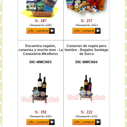
S/. 187
S/. 257
(
Normal S/. 229
)
(
Normal S/. 315
)
Encuentra regalos,
Canastas de regalo para
canastas y mucho mas - La
hombre - Regalos Santiago
Canasteria Miraflores
de Surco
DIC-WMCN03
DIC-WMCN04
S/. 192
S/. 222
(
Normal S/. 235
)
(
Normal S/. 272
)