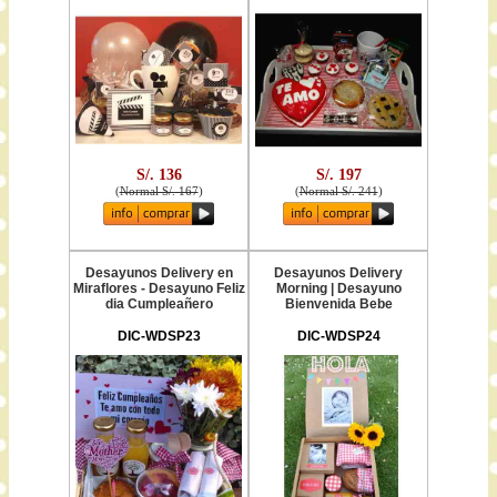
S/. 136
S/. 197
(
Normal S/. 167
)
(
Normal S/. 241
)
Desayunos Delivery en
Desayunos Delivery
Miraflores - Desayuno Feliz
Morning | Desayuno
dia Cumpleañero
Bienvenida Bebe
DIC-WDSP23
DIC-WDSP24