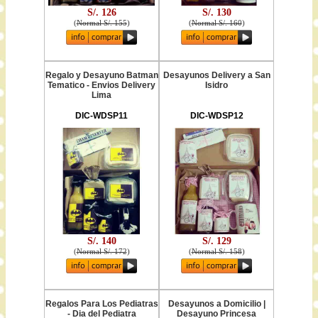
S/. 126
S/. 130
(
Normal S/. 155
)
(
Normal S/. 160
)
Regalo y Desayuno Batman
Desayunos Delivery a San
Tematico - Envios Delivery
Isidro
Lima
DIC-WDSP11
DIC-WDSP12
S/. 140
S/. 129
(
Normal S/. 172
)
(
Normal S/. 158
)
Regalos Para Los Pediatras
Desayunos a Domicilio |
- Dia del Pediatra
Desayuno Princesa