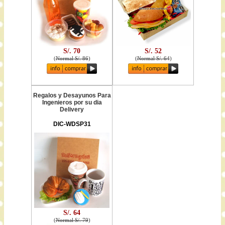
S/. 70
S/. 52
(
Normal S/. 86
)
(
Normal S/. 64
)
Regalos y Desayunos Para
Ingenieros por su dia
Delivery
DIC-WDSP31
S/. 64
(
Normal S/. 79
)