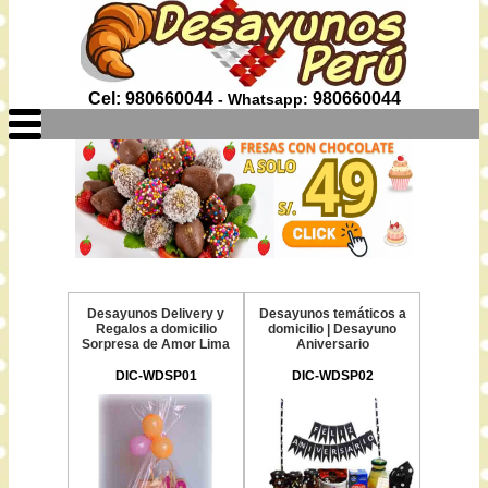
Cel: 980660044
980660044
- Whatsapp:
Desayunos Delivery y
Desayunos temáticos a
Regalos a domicilio
domicilio | Desayuno
Sorpresa de Amor Lima
Aniversario
DIC-WDSP01
DIC-WDSP02