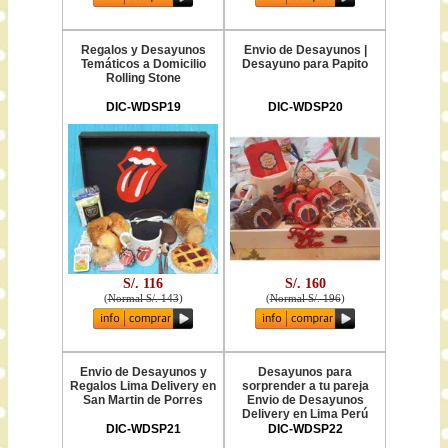
Regalos y Desayunos
Envio de Desayunos |
Temáticos a Domicilio
Desayuno para Papito
Rolling Stone
DIC-WDSP19
DIC-WDSP20
S/. 116
S/. 160
(
Normal S/. 143
)
(
Normal S/. 196
)
Envio de Desayunos y
Desayunos para
Regalos Lima Delivery en
sorprender a tu pareja
San Martin de Porres
Envio de Desayunos
Delivery en Lima Perú
DIC-WDSP21
DIC-WDSP22