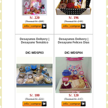
S/. 220
S/. 196
(
Normal S/. 269
)
(
Normal S/. 240
)
Desayunos Delivery |
Desayunos Delivery |
Desayuno Temático
Desayuno Felices Dias
DIC-WDSP03
DIC-WDSP04
S/. 180
S/. 120
(
Normal S/. 221
)
(
Normal S/. 147
)