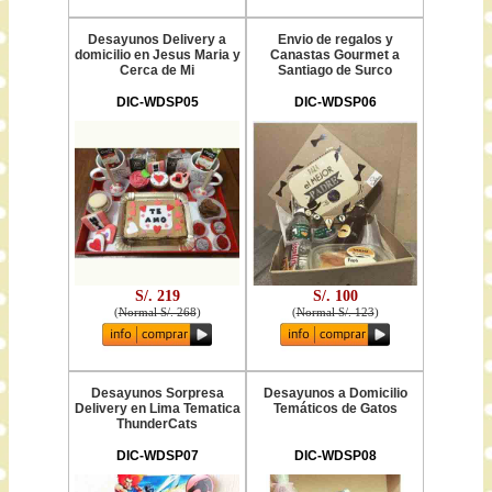
Desayunos Delivery a
Envio de regalos y
domicilio en Jesus Maria y
Canastas Gourmet a
Cerca de Mi
Santiago de Surco
DIC-WDSP05
DIC-WDSP06
S/. 219
S/. 100
(
Normal S/. 268
)
(
Normal S/. 123
)
Desayunos Sorpresa
Desayunos a Domicilio
Delivery en Lima Tematica
Temáticos de Gatos
ThunderCats
DIC-WDSP07
DIC-WDSP08