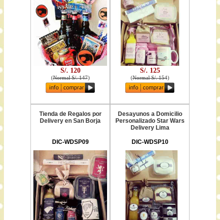
S/. 120
S/. 125
(
Normal S/. 147
)
(
Normal S/. 154
)
Tienda de Regalos por
Desayunos a Domicilio
Delivery en San Borja
Personalizado Star Wars
Delivery Lima
DIC-WDSP09
DIC-WDSP10