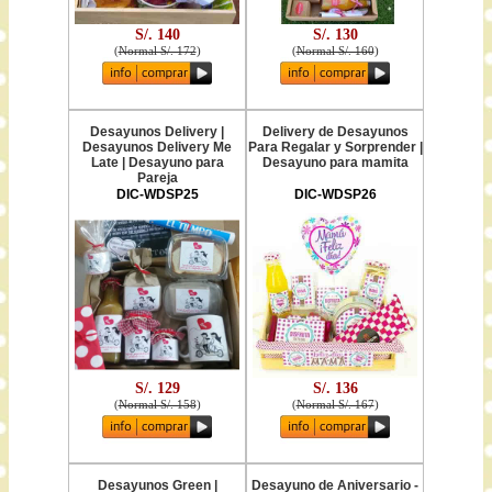
S/. 140
S/. 130
(
Normal S/. 172
)
(
Normal S/. 160
)
Desayunos Delivery |
Delivery de Desayunos
Desayunos Delivery Me
Para Regalar y Sorprender |
Late | Desayuno para
Desayuno para mamita
Pareja
DIC-WDSP25
DIC-WDSP26
S/. 129
S/. 136
(
Normal S/. 158
)
(
Normal S/. 167
)
Desayunos Green |
Desayuno de Aniversario -