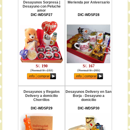
Desayunos Sorpresa |
Merienda por Aniversario
Desayuno con Peluche
amor
DIC-WDSP27
DIC-WDSP28
S/. 190
S/. 167
(
Normal S/. 233
)
(
Normal S/. 205
)
Desayunos y Regalos
Desayunos Delivery en San
Delivery a domicilio
Borja - Desayuno a
Chorrillos
domicilio
DIC-WDSP29
DIC-WDSP30