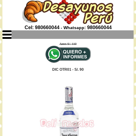
Cel: 980660044
980660044
- Whatsapp:
Antes S/. 110
DIC OTR01 - S/. 90