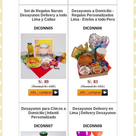
Set de Regalos Naruto
Desayunos a Domicilio -
Desayunos Delivery a todo
Regalos Personalizados
Lima y Callao
Lima - Envíos a todo Peru
DICDNN05
DICDNN06
S/. 89
S/. 83
(
Normal S/. 109
)
(
Normal S/. 101
)
Desayunos para Chicos a
Desayunos Delivery en
Domicilio | Infantil
Lima | Delivery Desayunos
Personalizado
DICDNN07
DICDNN08