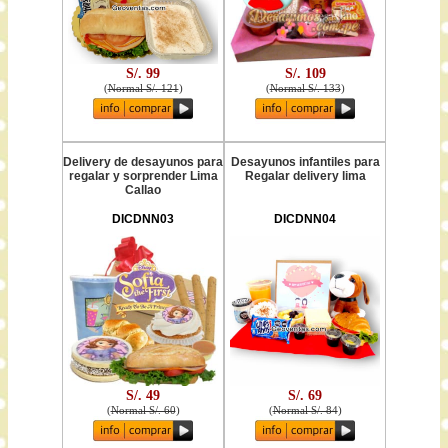
S/. 99
S/. 109
(
Normal S/. 121
)
(
Normal S/. 133
)
Delivery de desayunos para
Desayunos infantiles para
regalar y sorprender Lima
Regalar delivery lima
Callao
DICDNN03
DICDNN04
S/. 49
S/. 69
(
Normal S/. 60
)
(
Normal S/. 84
)