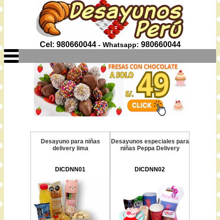
Cel: 980660044
980660044
- Whatsapp:
Desayuno para niñas
Desayunos especiales para
delivery lima
niñas Peppa Delivery
DICDNN01
DICDNN02