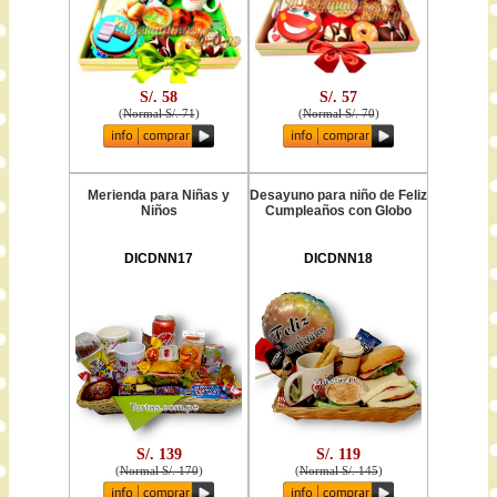
S/. 58
S/. 57
(
Normal S/. 71
)
(
Normal S/. 70
)
Merienda para Niñas y
Desayuno para niño de Feliz
Niños
Cumpleaños con Globo
DICDNN17
DICDNN18
S/. 139
S/. 119
(
Normal S/. 170
)
(
Normal S/. 145
)