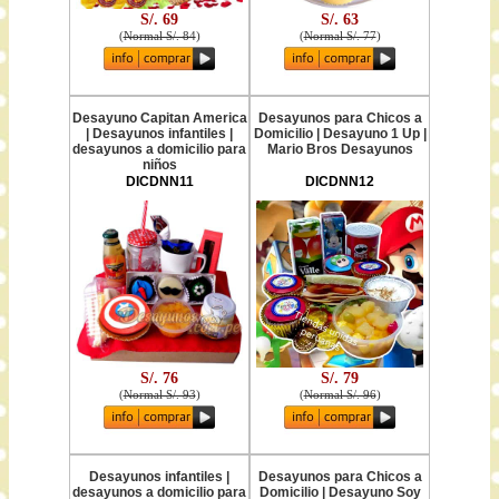
S/. 69
S/. 63
(
Normal S/. 84
)
(
Normal S/. 77
)
Desayuno Capitan America
Desayunos para Chicos a
| Desayunos infantiles |
Domicilio | Desayuno 1 Up |
desayunos a domicilio para
Mario Bros Desayunos
niños
DICDNN11
DICDNN12
S/. 76
S/. 79
(
Normal S/. 93
)
(
Normal S/. 96
)
Desayunos infantiles |
Desayunos para Chicos a
desayunos a domicilio para
Domicilio | Desayuno Soy