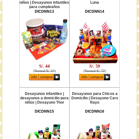
niños | Desayunos infantiles
Luna
para cumpleaños
DICDNN13
DICDNN14
S/. 44
S/. 59
(
Normal S/. 54
)
(
Normal S/. 72
)
Desayunos infantiles |
Desayunos para Chicos a
desayunos a domicilio para
Domicilio | Desayuno Cars
niños | Desayuno Thor
Rayo
DICDNN15
DICDNN16