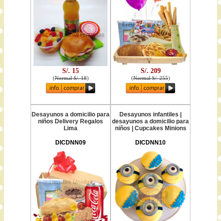
S/. 15
S/. 209
(
Normal S/. 18
)
(
Normal S/. 255
)
Desayunos a domicilio para
Desayunos infantiles |
niños Delivery Regalos
desayunos a domicilio para
Lima
niños | Cupcakes Minions
DICDNN09
DICDNN10