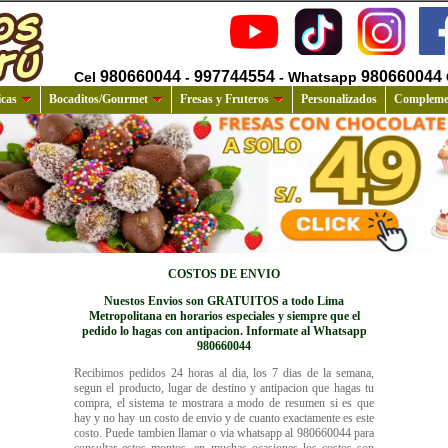
980660044
997744554
980660044
Cel
-
- Whatsapp
cas
Bocaditos/Gourmet
Fresas y Fruteros
Personalizados
Compleme
COSTOS DE ENVIO
Nuestos Envios son GRATUITOS a todo Lima
Metropolitana en horarios especiales y siempre que el
pedido lo hagas con antipacion. Informate al Whatsapp
980660044
Recibimos pedidos 24 horas al dia, los 7 dias de la semana,
segun el producto, lugar de destino y antipacion que hagas tu
compra, el sistema te mostrara a modo de resumen si es que
hay y no hay un costo de envio y de cuanto exactamente es este
costo. Puede tambien llamar o via whatsapp al 980660044 para