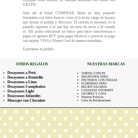
consultar estos montos, en muchas ocasiones los costos son
GRATIS.
Solo clic al boton COMPRAR, llenar un muy pequeño
formulario con datos basicos como el la fecha, rango de horario
que deseas el pedido y direccion. El sistema te mostrara en la
pantalla siguiente si es que hay un costo de envio y de cuando
es. Alli podra seleccionar un banco para hacer transferencia o
pagos en agentes BCP (para pagar efectivo) o procesar tu pago
con tarjetas VISA o Master Card de manera inmediata..
Esperamos tu pedido.
OTROS REGALOS
NUESTRAS MARCAS
Desayunos a Perú
TORTAS.COM.PE
DESAYUNOS PERU
Desayunos a Domicilio
FRUTEROS CON FRESAS
Desayunos a Lima
FLORERIAS PERU
Desayunos Cumpleaños
RECIEN NACIDOS
CANASTAS GOURMET
Desayunos Light
LICORES Y CAVA
Deasyunos Infantiles
Nuestras Politicas
Mensajes con Chocolate
Libro de Reclamaciones