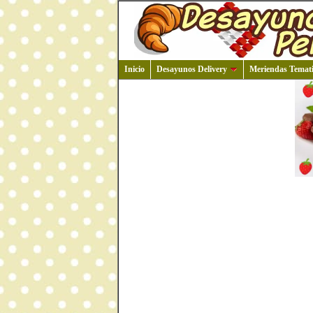
Inicio
Desayunos Delivery
Meriendas Temati