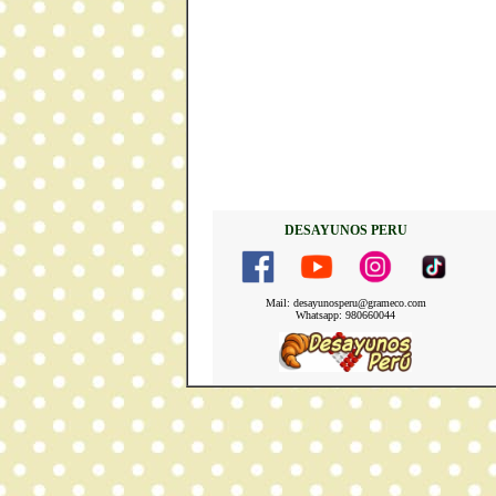
DESAYUNOS PERU
Mail: desayunosperu@grameco.com
Whatsapp: 980660044