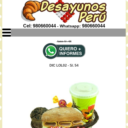
Cel: 980660044
980660044
- Whatsapp:
Antes S/. 66
DIC LOL02 - S/. 54