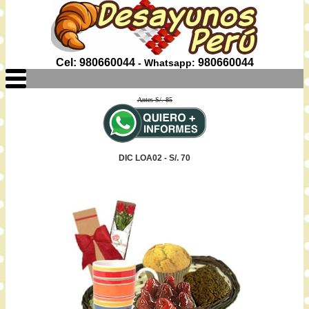
Cel: 980660044
980660044
- Whatsapp:
Antes S/. 85
DIC LOA02 - S/. 70