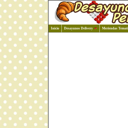
Inicio
Desayunos Delivery
Meriendas Temati