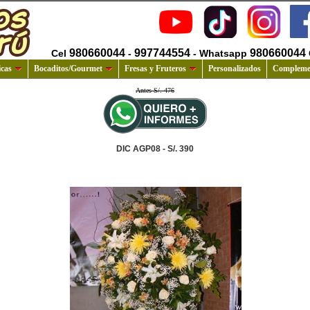
980660044
997744554
980660044
Cel
-
- Whatsapp
cas
Bocaditos/Gourmet
Fresas y Fruteros
Personalizados
Compleme
Antes S/. 476
DIC AGP08 - S/. 390