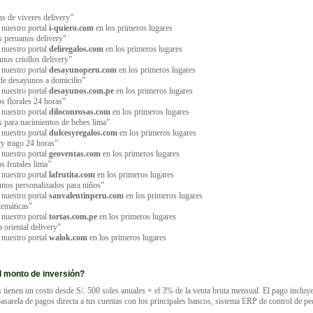
as de viveres delivery”
 nuestro portal
i-quiero.com
en los primeros lugares
s peruanos delivery"
 nuestro portal
deliregalos.com
en los primeros lugares
nos criollos delivery”
 nuestro portal
desayunoperu.com
en los primeros lugares
de desayunos a domicilio”
 nuestro portal
desayunos.com.pe
en los primeros lugares
os florales 24 horas”
 nuestro portal
diloconrosas.com
en los primeros lugares
s para nacimientos de bebes lima”
 nuestro portal
dulcesyregalos.com
en los primeros lugares
ry trago 24 horas”
 nuestro portal
geoventas.com
en los primeros lugares
os frutales lima”
 nuestro portal
lafrutita.com
en los primeros lugares
nos personalizados para niños”
 nuestro portal
sanvalentinperu.com
en los primeros lugares
 temáticas”
 nuestro portal
tortas.com.pe
en los primeros lugares
 oriental delivery”
 nuestro portal
walok.com
en los primeros lugares
l monto de inversión?
tienen un costo desde S/. 500 soles anuales + el 3% de la venta bruta mensual. El pago incluy
asarela de pagos directa a tus cuentas con los principales bancos, sistema ERP de control de p