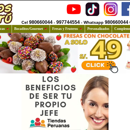
980660044
997744554
980660044
Cel
-
- Whatsapp
cas
Bocaditos/Gourmet
Fresas y Fruteros
Personalizados
Compleme