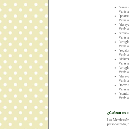
“canast
Verás a
“postre
Verás a
“desayu
Verás a
“envío 
Verás a
“arregl
Verás a
“regalo
Verás a
“delive
Verás a
“arregl
Verás a
“desayu
Verás a
“tortas
Verás a
“comida
Verás a
¿Cuánto es e
Las Membresías 
personalizado, p