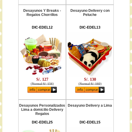
Desayunos Y Breaks -
Desayuno Delivery con
Regalos Chorrillos
Peluche
DIC-EDEL12
DIC-EDEL13
S/. 127
S/. 130
(
Normal S/. 156
)
(
Normal S/. 160
)
Desayunos Personalizados
Desayuno Delivery a Lima
Lima a domicilio Delivery
Regalos
DIC-EDEL25
DIC-EDEL15