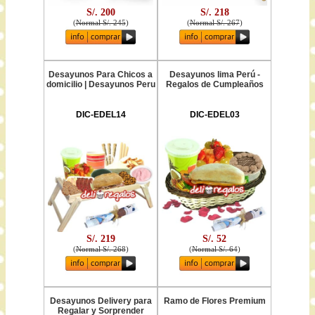
S/. 200
S/. 218
(
Normal S/. 245
)
(
Normal S/. 267
)
Desayunos Para Chicos a
Desayunos lima Perú -
domicilio | Desayunos Peru
Regalos de Cumpleaños
DIC-EDEL14
DIC-EDEL03
S/. 219
S/. 52
(
Normal S/. 268
)
(
Normal S/. 64
)
Desayunos Delivery para
Ramo de Flores Premium
Regalar y Sorprender