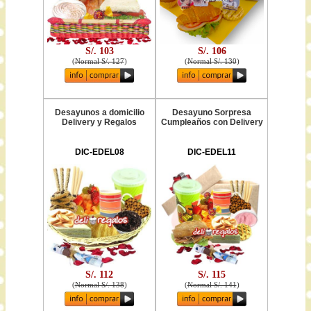
S/. 103
S/. 106
(
Normal S/. 127
)
(
Normal S/. 130
)
Desayunos a domicilio
Desayuno Sorpresa
Delivery y Regalos
Cumpleaños con Delivery
DIC-EDEL08
DIC-EDEL11
S/. 112
S/. 115
(
Normal S/. 138
)
(
Normal S/. 141
)