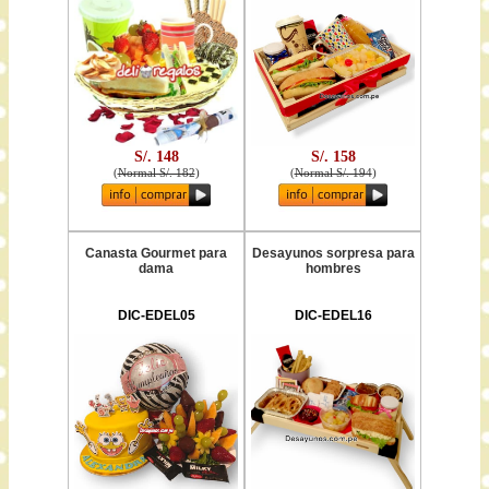
S/. 148
S/. 158
(
Normal S/. 182
)
(
Normal S/. 194
)
Canasta Gourmet para
Desayunos sorpresa para
dama
hombres
DIC-EDEL05
DIC-EDEL16