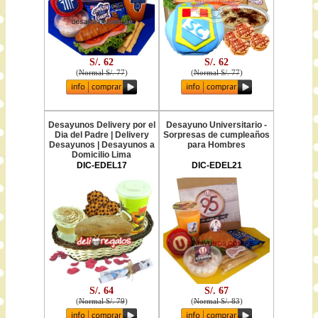
S/. 62
S/. 62
(
Normal S/. 77
)
(
Normal S/. 77
)
Desayunos Delivery por el
Desayuno Universitario -
Dia del Padre | Delivery
Sorpresas de cumpleaños
Desayunos | Desayunos a
para Hombres
Domicilio Lima
DIC-EDEL17
DIC-EDEL21
S/. 64
S/. 67
(
Normal S/. 79
)
(
Normal S/. 83
)