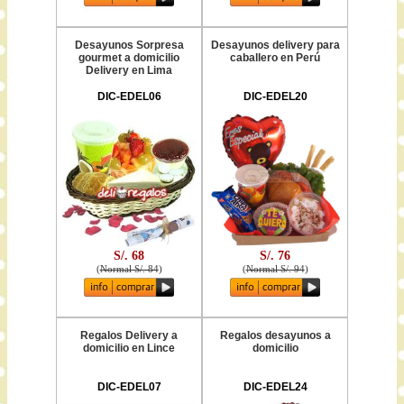
Desayunos Sorpresa
Desayunos delivery para
gourmet a domicilio
caballero en Perú
Delivery en Lima
DIC-EDEL06
DIC-EDEL20
S/. 68
S/. 76
(
Normal S/. 84
)
(
Normal S/. 94
)
Regalos Delivery a
Regalos desayunos a
domicilio en Lince
domicilio
DIC-EDEL07
DIC-EDEL24