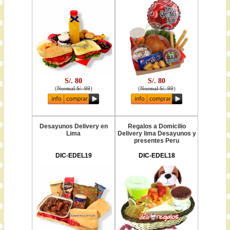
S/. 80
S/. 80
(
Normal S/. 99
)
(
Normal S/. 99
)
Desayunos Delivery en
Regalos a Domicilio
Lima
Delivery lima Desayunos y
presentes Peru
DIC-EDEL19
DIC-EDEL18