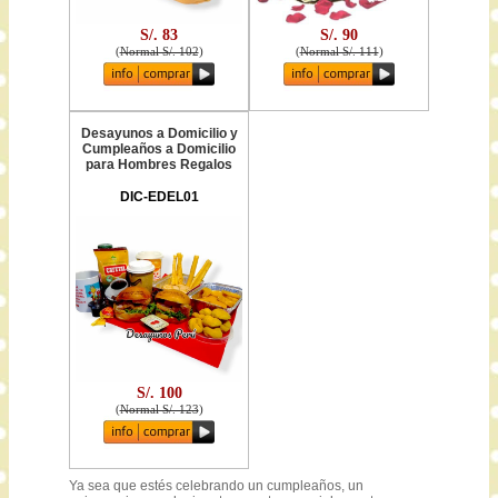
S/. 83
S/. 90
(
Normal S/. 102
)
(
Normal S/. 111
)
Desayunos a Domicilio y
Cumpleaños a Domicilio
para Hombres Regalos
DIC-EDEL01
S/. 100
(
Normal S/. 123
)
Ya sea que estés celebrando un cumpleaños, un