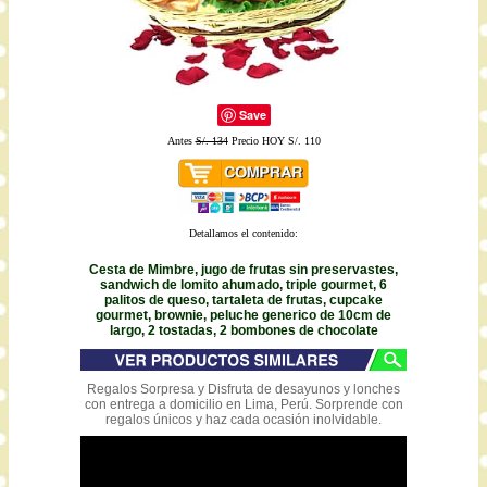
Save
Antes
S/. 134
Precio HOY S/. 110
Detallamos el contenido:
Cesta de Mimbre, jugo de frutas sin preservastes,
sandwich de lomito ahumado, triple gourmet, 6
palitos de queso, tartaleta de frutas, cupcake
gourmet, brownie, peluche generico de 10cm de
largo, 2 tostadas, 2 bombones de chocolate
Regalos Sorpresa y Disfruta de desayunos y lonches
con entrega a domicilio en Lima, Perú. Sorprende con
regalos únicos y haz cada ocasión inolvidable.