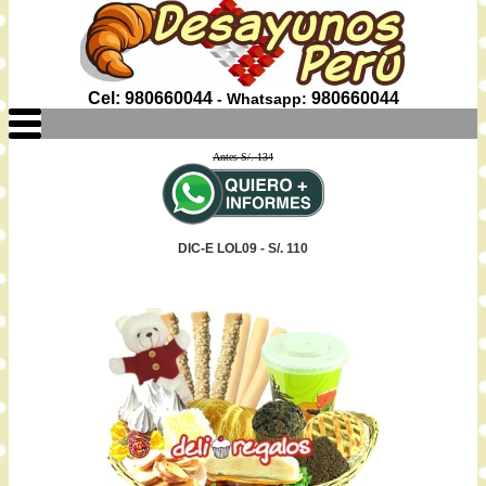
Cel: 980660044
980660044
- Whatsapp:
Antes S/. 134
DIC-E LOL09 - S/. 110