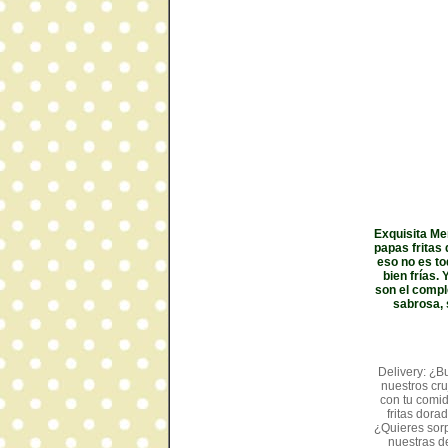
Exquisita Me
papas fritas
eso no es to
bien frías.
son el compl
sabrosa, 
Delivery: ¿Bu
nuestros cru
con tu comid
fritas dora
¿Quieres sorp
nuestras d