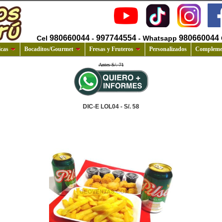
980660044
997744554
980660044
Cel
-
- Whatsapp
cas
Bocaditos/Gourmet
Fresas y Fruteros
Personalizados
Compleme
Antes S/. 71
DIC-E LOL04 - S/. 58