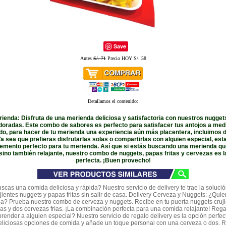
Save
Antes
S/. 71
Precio HOY S/. 58
Detallamos el contenido:
rienda: Disfruta de una merienda deliciosa y satisfactoria con nuestros nuggets
 doradas. Este combo de sabores es perfecto para satisfacer tus antojos a medi
do, para hacer de tu merienda una experiencia aún más placentera, incluimos
 Ya sea que prefieras disfrutarlas solas o compartirlas con alguien especial, es
emento perfecto para tu merienda. Así que si estás buscando una merienda qu
sino también relajante, nuestro combo de nuggets, papas fritas y cervezas es l
perfecta. ¡Buen provecho!
scas una comida deliciosa y rápida? Nuestro servicio de delivery te trae la solució
jientes nuggets y papas fritas sin salir de casa. Delivery Cerveza y Nuggets: ¿Qui
a? Prueba nuestro combo de cerveza y nuggets. Recibe en tu puerta nuggets cruj
das y dos cervezas frías. ¡La combinación perfecta para una comida relajante! Rega
render a alguien especial? Nuestro servicio de regalo delivery es la opción perfect
eliciosas opciones de comida y añade un toque personal con una cerveza o dos. 