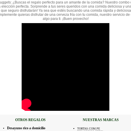
uggets: ¿Buscas el regalo perfecto para un amante de la comida? Nuestro combo 
a elección perfecta. Sorprende a tus seres queridos con una comida deliciosa y una 
 que seguro disfrutarán! Ya sea que estés buscando una comida rápida y deliciosa
mplemente quieras disfrutar de una cerveza fría con tu comida, nuestro servicio de 
algo para ti. ¡Buen provecho!
OTROS REGALOS
NUESTRAS MARCAS
Desayuno rico a domicilio
TORTAS.COM.PE