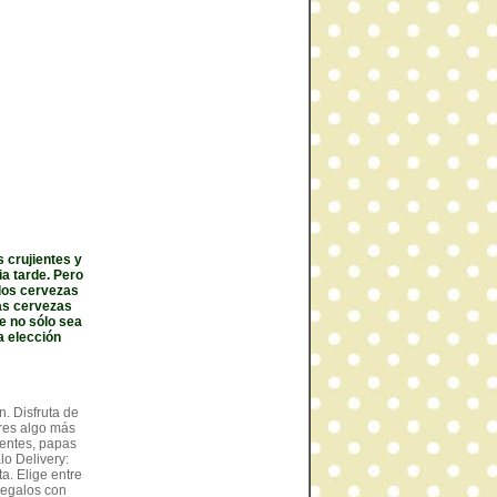
 crujientes y
a tarde. Pero
 dos cervezas
tas cervezas
e no sólo sea
a elección
n. Disfruta de
eres algo más
ientes, papas
lo Delivery:
a. Elige entre
Regalos con