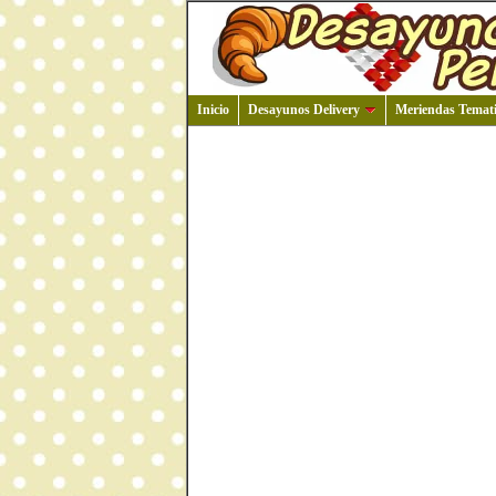
Inicio
Desayunos Delivery
Meriendas Temati