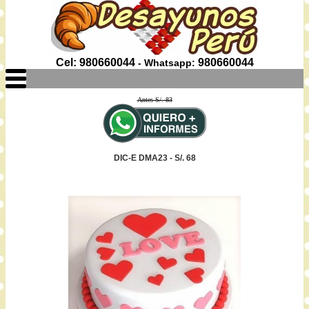
Cel: 980660044
980660044
- Whatsapp:
Antes S/. 83
DIC-E DMA23 - S/. 68