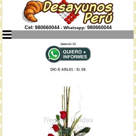
Cel: 980660044
980660044
- Whatsapp:
Antes S/. 71
DIC-E ARL01 - S/. 58