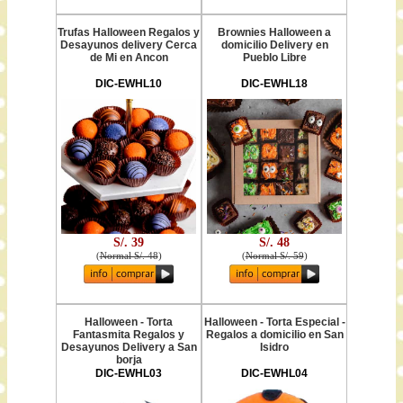
Trufas Halloween Regalos y
Brownies Halloween a
Desayunos delivery Cerca
domicilio Delivery en
de Mi en Ancon
Pueblo Libre
DIC-EWHL10
DIC-EWHL18
S/. 39
S/. 48
(
Normal S/. 48
)
(
Normal S/. 59
)
Halloween - Torta
Halloween - Torta Especial -
Fantasmita Regalos y
Regalos a domicilio en San
Desayunos Delivery a San
Isidro
borja
DIC-EWHL03
DIC-EWHL04