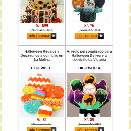
S/. 699
S/. 76
(
Normal S/. 853
)
(
Normal S/. 93
)
Halloween Regalos y
Arreglo personalizado para
Desayunos a domicilio en
Halloween Delivery a
La Molina
domicilio La Victoria
DIC-EWHL13
DIC-EWHL14
S/. 81
S/. 89
(
Normal S/. 99
)
(
Normal S/. 109
)