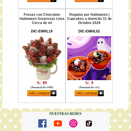
Fresas con Chocolate
Regalos por Halloween |
Halloween Sorpresas Lima
Cupcakes a domiclio 31 de
Cerca de mi
Octubre 2026
DIC-EWHL19
DIC-EWHL02
S/. 89
S/. 9
(
Normal S/. 109
)
(
Normal S/. 11
)
NUESTRAS REDES