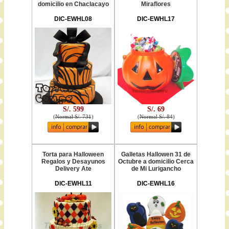
domicilio en Chaclacayo
Miraflores
DIC-EWHL08
DIC-EWHL17
S/. 599
S/. 69
(
Normal S/. 731
)
(
Normal S/. 84
)
Torta para Halloween
Galletas Hallowen 31 de
Regalos y Desayunos
Octubre a domicilio Cerca
Delivery Ate
de Mi Lurigancho
DIC-EWHL11
DIC-EWHL16