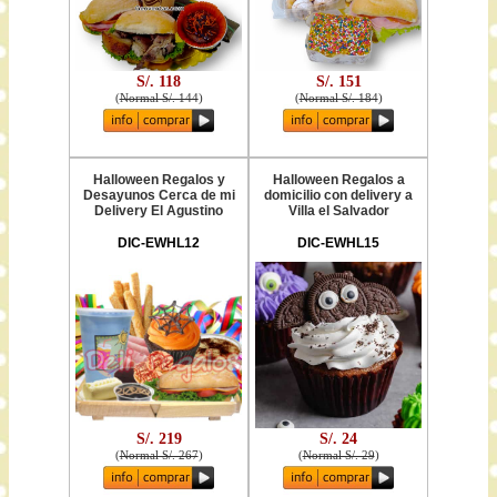
S/. 118
S/. 151
(
Normal S/. 144
)
(
Normal S/. 184
)
Halloween Regalos y
Halloween Regalos a
Desayunos Cerca de mi
domicilio con delivery a
Delivery El Agustino
Villa el Salvador
DIC-EWHL12
DIC-EWHL15
S/. 219
S/. 24
(
Normal S/. 267
)
(
Normal S/. 29
)