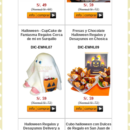
S/. 49
S/. 59
(
Normal S/. 60
)
(
Normal S/. 72
)
Halloween - CupCake de
Fresas y Chocolate
Fantasma Regalos Cerca
Halloween Regalos y
de mi en Surquillo
Desayunos en Chosica
DIC-EWHL07
DIC-EWHL09
S/. 59
S/. 59
(
Normal S/. 72
)
(
Normal S/. 72
)
Halloween Regalos y
Cubo halloween con Dulces
Desayunos Delivery a
de Regalo en San Juan de