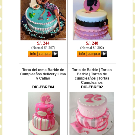
S/. 244
S/. 248
(
Normal S/. 297
)
(
Normal S/. 302
)
Torta del tema Barbie de
Torta de Barbie | Tortas
Cumpleaños delivery Lima
Barbie | Tortas de
y Callao
cumpleaños | Tortas
Cumpleaños
DIC-EBRE04
DIC-EBRE02