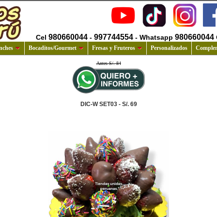
980660044
997744554
980660044
Cel
-
- Whatsapp
nches
Bocaditos/Gourmet
Fresas y Fruteros
Personalizados
Comple
Antes S/. 84
DIC-W SET03 - S/. 69