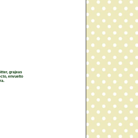
tter, grajeas
cto, envuelto
ra.