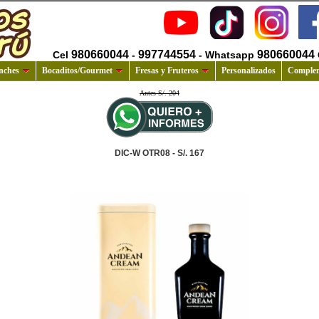
980660044
997744554
980660044
Cel
-
- Whatsapp
nches
Bocaditos/Gourmet
Fresas y Fruteros
Personalizados
Comple
Antes S/. 204
DIC-W OTR08 - S/. 167