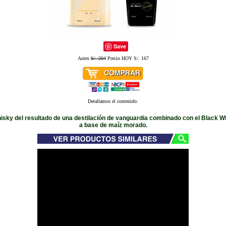
Save
Antes
S/. 204
Precio HOY S/. 167
Detallamos el contenido:
sky del resultado de una destilación de vanguardia combinado con el Black 
a base de maíz morado.