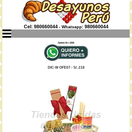
Cel: 980660044
980660044
- Whatsapp:
Antes S/. 266
DIC-W OFE07 - S/. 218