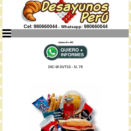
Cel: 980660044
980660044
- Whatsapp:
Antes S/. 96
DIC-W GVT10 - S/. 79