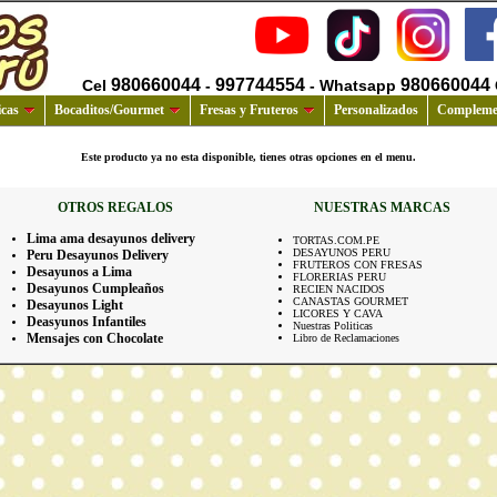
980660044
997744554
980660044
Cel
-
- Whatsapp
cas
Bocaditos/Gourmet
Fresas y Fruteros
Personalizados
Compleme
Este producto ya no esta disponible, tienes otras opciones en el menu.
OTROS REGALOS
NUESTRAS MARCAS
Lima ama desayunos delivery
TORTAS.COM.PE
DESAYUNOS PERU
Peru Desayunos Delivery
FRUTEROS CON FRESAS
Desayunos a Lima
FLORERIAS PERU
Desayunos Cumpleaños
RECIEN NACIDOS
CANASTAS GOURMET
Desayunos Light
LICORES Y CAVA
Deasyunos Infantiles
Nuestras Politicas
Mensajes con Chocolate
Libro de Reclamaciones