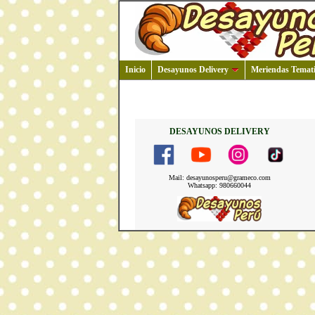
Inicio
Desayunos Delivery
Meriendas Temati
DESAYUNOS DELIVERY
Mail: desayunosperu@grameco.com
Whatsapp: 980660044