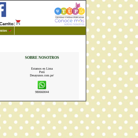
Carrito:
ntos
SOBRE NOSOTROS
Estamos en Lima
Perú
Desayunos.com.pe/
980660044