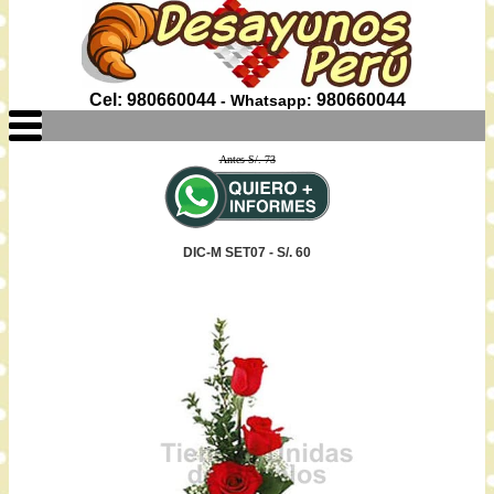
Cel: 980660044
980660044
- Whatsapp:
Antes S/. 73
DIC-M SET07 - S/. 60