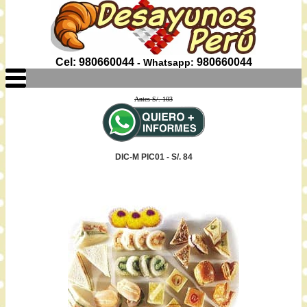
Cel: 980660044
980660044
- Whatsapp:
Antes S/. 103
DIC-M PIC01 - S/. 84