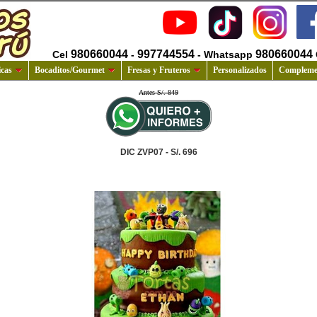
980660044
997744554
980660044
Cel
-
- Whatsapp
cas
Bocaditos/Gourmet
Fresas y Fruteros
Personalizados
Compleme
Antes S/. 849
DIC ZVP07 - S/. 696