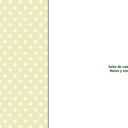
keke de vai
flores y z