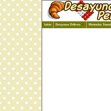
Inicio
Desayunos Delivery
Meriendas Temati