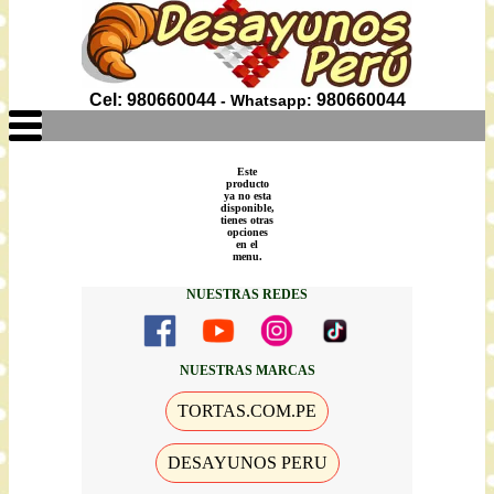
Cel: 980660044
980660044
- Whatsapp:
Este
producto
ya no esta
disponible,
tienes otras
opciones
en el
menu.
NUESTRAS REDES
NUESTRAS MARCAS
TORTAS.COM.PE
DESAYUNOS PERU