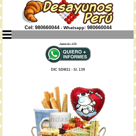
Cel: 980660044
980660044
- Whatsapp:
Antes S/. 170
DIC SDM11 - S/. 139