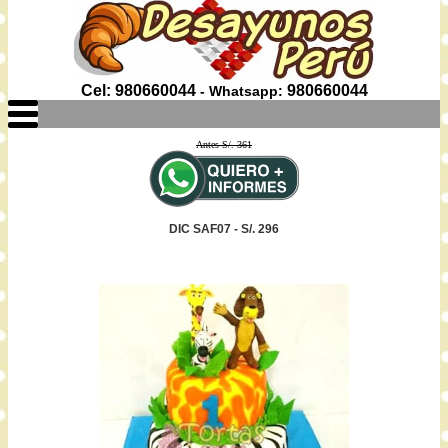
Cel: 980660044
980660044
- Whatsapp:
Antes S/. 361
DIC SAF07 - S/. 296