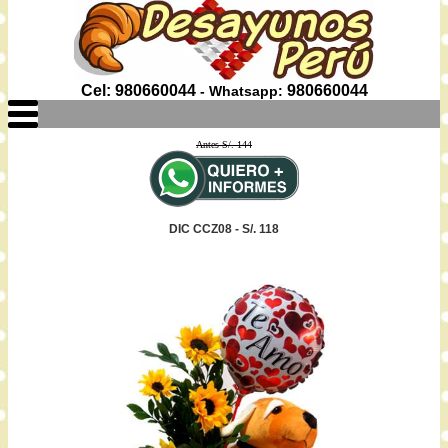
Cel: 980660044
980660044
- Whatsapp:
Antes S/. 144
DIC CCZ08 - S/. 118